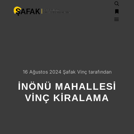
Ara
Daha fazl
Ana m
16 Ağustos 2024
Şafak Vinç
tarafından
İNÖNÜ MAHALLESI
VINÇ KIRALAMA