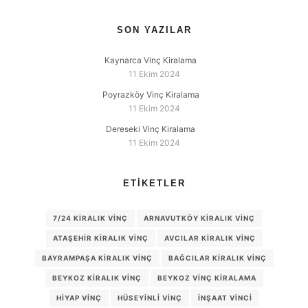
SON YAZILAR
Kaynarca Vinç Kiralama
11 Ekim 2024
Poyrazköy Vinç Kiralama
11 Ekim 2024
Dereseki Vinç Kiralama
11 Ekim 2024
ETIKETLER
7/24 KIRALIK VINÇ
ARNAVUTKÖY KIRALIK VINÇ
ATAŞEHIR KIRALIK VINÇ
AVCILAR KIRALIK VINÇ
BAYRAMPAŞA KIRALIK VINÇ
BAĞCILAR KIRALIK VINÇ
BEYKOZ KIRALIK VINÇ
BEYKOZ VINÇ KIRALAMA
HIYAP VINÇ
HÜSEYINLI VINÇ
INŞAAT VINCI