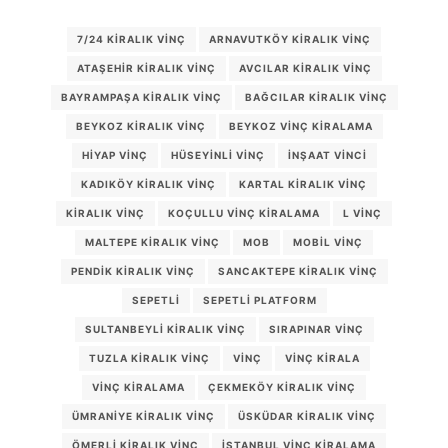
7/24 KIRALIK VINÇ
ARNAVUTKÖY KIRALIK VINÇ
ATAŞEHIR KIRALIK VINÇ
AVCILAR KIRALIK VINÇ
BAYRAMPAŞA KIRALIK VINÇ
BAĞCILAR KIRALIK VINÇ
BEYKOZ KIRALIK VINÇ
BEYKOZ VINÇ KIRALAMA
HIYAP VINÇ
HÜSEYINLI VINÇ
INŞAAT VINCI
KADIKÖY KIRALIK VINÇ
KARTAL KIRALIK VINÇ
KIRALIK VINÇ
KOÇULLU VINÇ KIRALAMA
L VINÇ
MALTEPE KIRALIK VINÇ
MOB
MOBIL VINÇ
PENDIK KIRALIK VINÇ
SANCAKTEPE KIRALIK VINÇ
SEPETLI
SEPETLI PLATFORM
SULTANBEYLI KIRALIK VINÇ
SIRAPINAR VINÇ
TUZLA KIRALIK VINÇ
VINÇ
VINÇ KIRALA
VINÇ KIRALAMA
ÇEKMEKÖY KIRALIK VINÇ
ÜMRANIYE KIRALIK VINÇ
ÜSKÜDAR KIRALIK VINÇ
ÖMERLI KIRALIK VINÇ
İSTANBUL VINÇ KIRALAMA