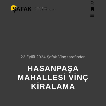
Ara
Daha fazl
Ana m
23 Eylül 2024
Şafak Vinç
tarafından
HASANPAŞA
MAHALLESI VINÇ
KIRALAMA