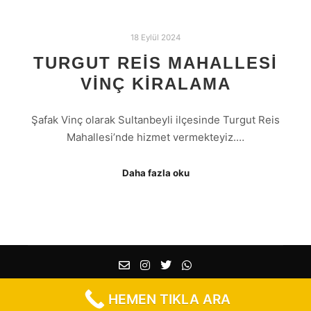
18 Eylül 2024
TURGUT REIS MAHALLESI
VINÇ KIRALAMA
Şafak Vinç olarak Sultanbeyli ilçesinde Turgut Reis
Mahallesi’nde hizmet vermekteyiz.…
Daha fazla oku
HEMEN TIKLA ARA
Şafak Vinç
- 2021