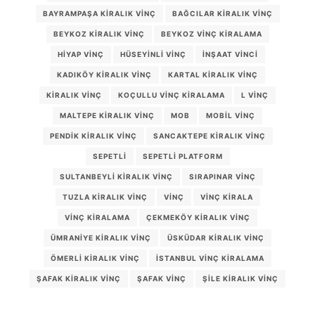
BAYRAMPAŞA KIRALIK VINÇ
BAĞCILAR KIRALIK VINÇ
BEYKOZ KIRALIK VINÇ
BEYKOZ VINÇ KIRALAMA
HIYAP VINÇ
HÜSEYINLI VINÇ
INŞAAT VINCI
KADIKÖY KIRALIK VINÇ
KARTAL KIRALIK VINÇ
KIRALIK VINÇ
KOÇULLU VINÇ KIRALAMA
L VINÇ
MALTEPE KIRALIK VINÇ
MOB
MOBIL VINÇ
PENDIK KIRALIK VINÇ
SANCAKTEPE KIRALIK VINÇ
SEPETLI
SEPETLI PLATFORM
SULTANBEYLI KIRALIK VINÇ
SIRAPINAR VINÇ
TUZLA KIRALIK VINÇ
VINÇ
VINÇ KIRALA
VINÇ KIRALAMA
ÇEKMEKÖY KIRALIK VINÇ
ÜMRANIYE KIRALIK VINÇ
ÜSKÜDAR KIRALIK VINÇ
ÖMERLI KIRALIK VINÇ
İSTANBUL VINÇ KIRALAMA
ŞAFAK KIRALIK VINÇ
ŞAFAK VINÇ
ŞILE KIRALIK VINÇ