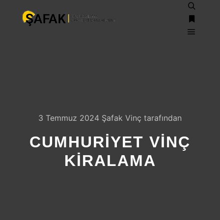
Ara
Daha fazl
Ana m
3 Temmuz 2024
Şafak Vinç
tarafından
CUMHURIYET VINÇ
KIRALAMA