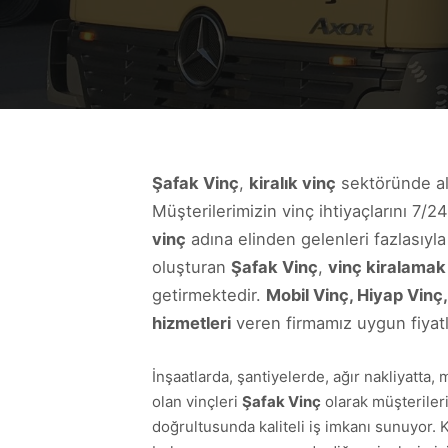
Şafak Vinç
,
kiralık vinç
sektöründe altı
Müşterilerimizin vinç ihtiyaçlarını 7/2
vinç
adına elinden gelenleri fazlasıyl
oluşturan
Şafak Vinç
,
vinç kiralamak
getirmektedir.
Mobil Vinç, Hiyap Vinç,
hizmetleri
veren firmamız uygun fiyatlar
İnşaatlarda, şantiyelerde, ağır nakliyatta,
olan vinçleri
Şafak Vinç
olarak müşterileri
doğrultusunda kaliteli iş imkanı sunuyor. 