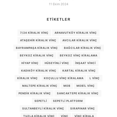
11 Ekim 2024
ETIKETLER
7/24 KIRALIK VINÇ
ARNAVUTKÖY KIRALIK VINÇ
ATAŞEHIR KIRALIK VINÇ
AVCILAR KIRALIK VINÇ
BAYRAMPAŞA KIRALIK VINÇ
BAĞCILAR KIRALIK VINÇ
BEYKOZ KIRALIK VINÇ
BEYKOZ VINÇ KIRALAMA
HIYAP VINÇ
HÜSEYINLI VINÇ
INŞAAT VINCI
KADIKÖY KIRALIK VINÇ
KARTAL KIRALIK VINÇ
KIRALIK VINÇ
KOÇULLU VINÇ KIRALAMA
L VINÇ
MALTEPE KIRALIK VINÇ
MOB
MOBIL VINÇ
PENDIK KIRALIK VINÇ
SANCAKTEPE KIRALIK VINÇ
SEPETLI
SEPETLI PLATFORM
SULTANBEYLI KIRALIK VINÇ
SIRAPINAR VINÇ
TUZLA KIRALIK VINÇ
VINÇ
VINÇ KIRALA