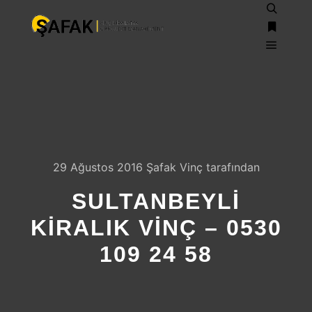
Ara
Daha fazl
Ana m
29 Ağustos 2016
Şafak Vinç
tarafından
SULTANBEYLI
KIRALIK VINÇ – 0530
109 24 58